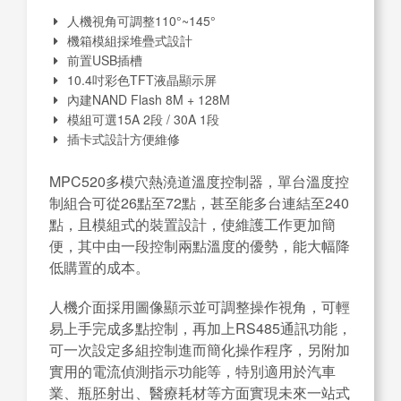
人機視角可調整110°~145°
機箱模組採堆疊式設計
前置USB插槽
10.4吋彩色TFT液晶顯示屏
內建NAND Flash 8M + 128M
模組可選15A 2段 / 30A 1段
插卡式設計方便維修
MPC520多模穴熱澆道溫度控制器，單台溫度控
制組合可從26點至72點，甚至能多台連結至240
點，且模組式的裝置設計，使維護工作更加簡
便，其中由一段控制兩點溫度的優勢，能大幅降
低購置的成本。
人機介面採用圖像顯示並可調整操作視角，可輕
易上手完成多點控制，再加上RS485通訊功能，
可一次設定多組控制進而簡化操作程序，另附加
實用的電流偵測指示功能等，特別適用於汽車
業、瓶胚射出、醫療耗材等方面實現未來一站式