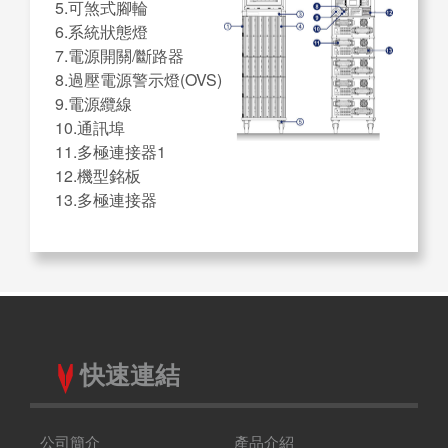
5.可煞式腳輪
6.系統狀態燈
7.電源開關/斷路器
8.過壓電源警示燈(OVS)
9.電源纜線
10.通訊埠
11.多極連接器1
12.機型銘板
13.多極連接器
快速連結
公司簡介
產品介紹